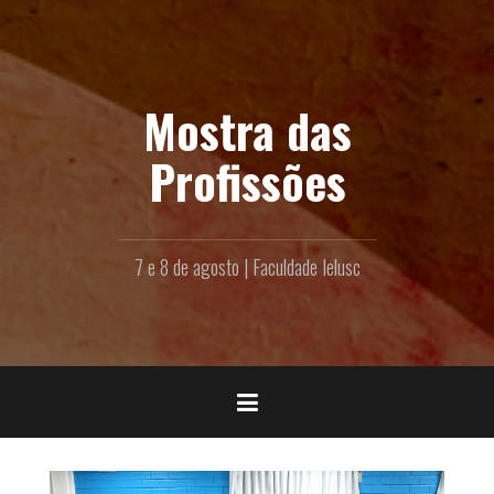
Skip
to
content
Mostra das
Profissões
7 e 8 de agosto | Faculdade Ielusc